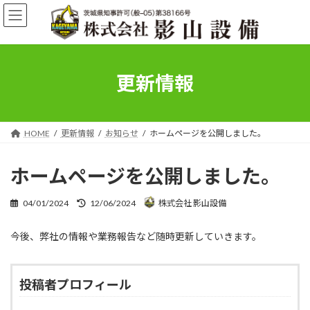
コ
ナ
ン
ビ
テ
ゲ
ン
ー
ツ
シ
へ
ョ
更新情報
ス
ン
キ
に
ッ
移
プ
動
HOME
更新情報
お知らせ
ホームページを公開しました。
ホームページを公開しました。
最
04/01/2024
12/06/2024
株式会社 影山設備
終
更
今後、弊社の情報や業務報告など随時更新していきます。
新
日
時
:
投稿者プロフィール