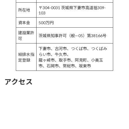
〒304-0031 茨城県下妻市高道祖309-
所在地
103
資本金
500万円
建設業許
茨城県知事許可（般—05）第38166号
可
下妻市、古河市、つくば市、つくばみ
給排水指
らい市、牛久市、
定登録
龍ヶ崎市、取手市、阿見町、小美玉
市、石岡市、常総市、坂東市
アクセス