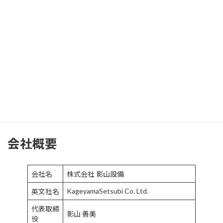
更新までお待ちください。
株式会社 影山設備
代表取締役 影山 善美
会社概要
会社名
株式会社 影山設備
KageyamaSetsubi Co. Ltd.
英文社名
代表取締
影山 善美
役